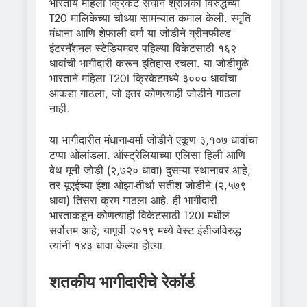
भारतीय महिला क्रिकेट संघाने श्रीलंका विरुद्धच्या
T20 मालिकेच्या चौथ्या सामन्यात कमाल केली. स्मृति
मंधाना आणि शेफाली वर्मा या जोडीने ग्रीनफील्ड
इंटरनॅशनल स्टेडियमवर पहिल्या विकेटसाठी १६२
धावांची भागीदारी करून इतिहास रचला. या जोडीमुळे
भारताने महिला T20I क्रिकेटमध्ये ३००० धावांचा
आकडा गाठला, जो इतर कोणत्याही जोडीने गाठला
नाही.
या भागीदारीत मंधाना-वर्मा जोडीने एकूण ३,१०७ धावांचा
टप्पा ओलांडला. ऑस्ट्रेलियाच्या एलिसा हिली आणि
बेथ मूनी जोडी (२,७२० धावा) दुसऱ्या स्थानावर आहे,
तर यूएईच्या ईशा ओझा-तीर्था सतीश जोडीने (२,५७९
धावा) तिसरा क्रम गाठला आहे. ही भागीदारी
भारताकडून कोणत्याही विकेटसाठी T20I मधील
सर्वोत्तम आहे; यापूर्वी २०१९ मध्ये वेस्ट इंडीजविरुद्ध
त्यांनी १४३ धावा केल्या होत्या.
शतकीय भागीदारीचे रेकॉर्ड