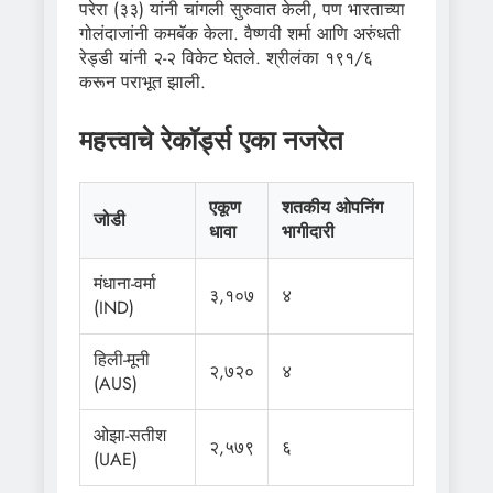
परेरा (३३) यांनी चांगली सुरुवात केली, पण भारताच्या
गोलंदाजांनी कमबॅक केला. वैष्णवी शर्मा आणि अरुंधती
रेड्डी यांनी २-२ विकेट घेतले. श्रीलंका १९१/६
करून पराभूत झाली.
महत्त्वाचे रेकॉर्ड्स एका नजरेत
एकूण
शतकीय ओपनिंग
जोडी
धावा
भागीदारी
मंधाना-वर्मा
३,१०७
४
(IND)
हिली-मूनी
२,७२०
४
(AUS)
ओझा-सतीश
२,५७९
६
(UAE)