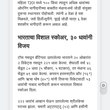
महिला T20I मध्ये १०० किंवा त्याहून अधिक धावांच्या
ओपनिंग भागीदारीच्या बाबतीत मंधाना-वर्मा जोडी संयुक्त
दुसऱ्या स्थानावर पोहोचली. त्यांनी ४ वेळा हे यश
मिळवले, जसे हिली-मूनीने. यूएई जोडी मात्र ६ वेळा
शतकीय भागीदारी करून अव्वल आहे.
भारताचा विशाल स्कोअर, ३० धावांनी
विजय
टॉस गमावून बॅटिंगला उतरलेल्या भारताने २० ओव्हरांत
२ विकेट्स गमावून २२१ धावा केल्या. शेफाली वर्मा ४८
चेंडूत ८० धावा (५ चौकार, ५ षटकार), तर मंधाना ४६
चेंडूत ७९ धावा केल्या. कप्तान हरमनप्रीत कौर (१६*)
आणि ऋचा घोष (४०*) यांनी तिसऱ्या विकेटसाठी ५३
धावांची नाबाद भागीदारी करून भारताला विशाल
स्कोअर दिला.
२२२ धावांचं आव्हान घेऊन उतरलेल्या श्रीलंकेचा
पराभव झाला. चमारी अट्टापट्टू (५२) आणि हसीनी